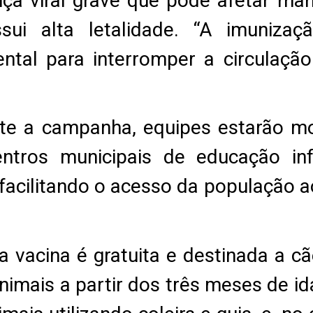
nça viral grave que pode afetar mam
ui alta letalidade. “A imunizaç
tal para interromper a circulação
nte a campanha, equipes estarão m
ntros municipais de educação infa
facilitando o acesso da população a
 vacina é gratuita e destinada a c
nimais a partir dos três meses de id