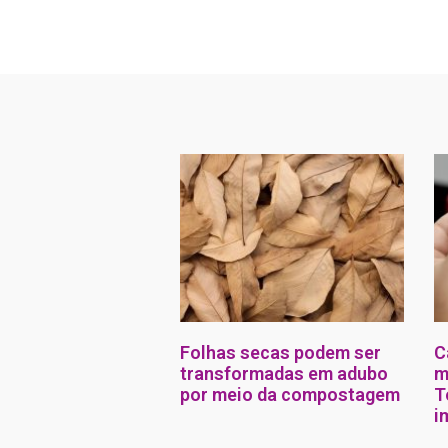
Folhas secas podem ser
C
transformadas em adubo
m
por meio da compostagem
T
i