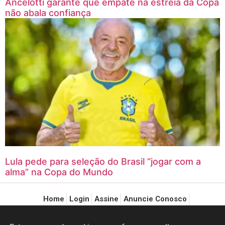
Ancelotti garante que empate na estreia da Copa
não abala confiança
Lula pede para seleção do Brasil “jogar com a
alma” na Copa do Mundo
Home
Login
Assine
Anuncie Conosco
Política de Privacidade