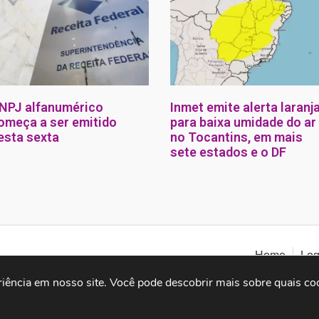
NPJ alfanumérico
Inmet emite alerta laranj
omeça a ser emitido
para baixa umidade do ar
esta sexta
no Tocantins, em mais
sete estados e o DF
Home
Log
iência em nosso site. Você pode descobrir mais sobre quais co
Google Safe Browsi