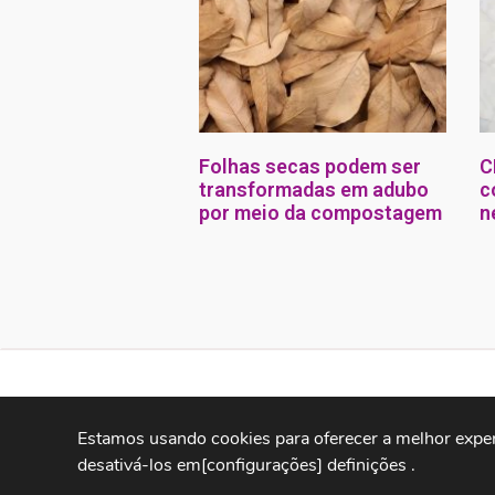
Folhas secas podem ser
C
transformadas em adubo
c
por meio da compostagem
n
Copyright®2018 – 2022 – CP Notícias Cleiton Pinheiro.
Estamos usando cookies para oferecer a melhor exper
E-mail: portalcpnoticias@gmail.com Fone: (63) 98454-5055
desativá-los em
[configurações] 
definições 
.