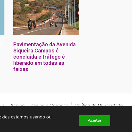
a
Pavimentação da Avenida
Siqueira Campos é
concluída e tráfego é
liberado em todas as
faixas
in
Assine
Anuncie Conosco
Política de Privacidade
okies estamos usando ou 
Aceitar
Criado por:
ng