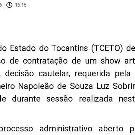
6
16:16
 do Estado do Tocantins (TCETO) d
o de contratação de um show artí
 decisão cautelar, requerida pela
lheiro Napoleão de Souza Luz Sobrin
e durante sessão realizada nest
rocesso administrativo aberto pe