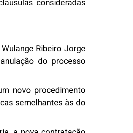
cláusulas consideradas
i Wulange Ribeiro Jorge
 anulação do processo
u um novo procedimento
icas semelhantes às do
ia, a nova contratação