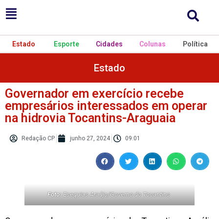
Estado
Esporte
Cidades
Colunas
Política
Estado
Governador em exercício recebe
empresários interessados em operar
na hidrovia Tocantins-Araguaia
Redação CP
junho 27, 2024
09:01
Foto:
Esequias Araújo/Governo do Tocantins