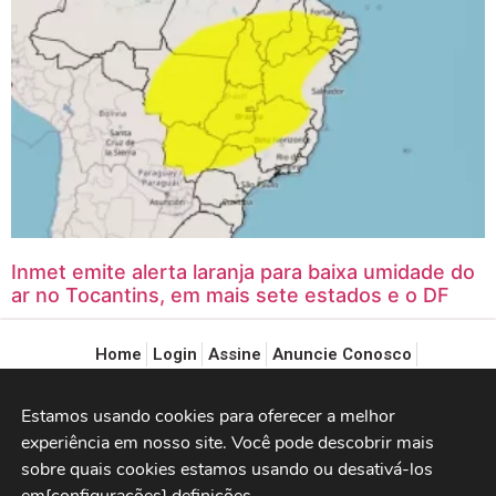
Inmet emite alerta laranja para baixa umidade do
ar no Tocantins, em mais sete estados e o DF
Home
Login
Assine
Anuncie Conosco
Política de Privacidade
Estamos usando cookies para oferecer a melhor 
Copyright®2018 – 2022 – CP Notícias Cleiton Pinheiro.
experiência em nosso site. Você pode descobrir mais 
E-mail: portalcpnoticias@gmail.com
sobre quais cookies estamos usando ou desativá-los 
Fone: (63) 98454-5055